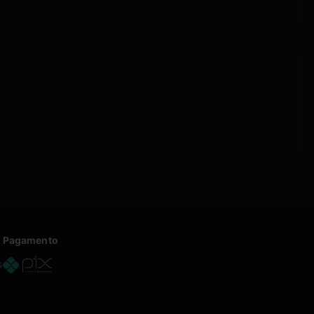
Pagamento
s