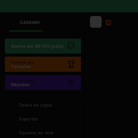
ESPORTES
CASSINO
Open sidebar
💥
Ganhe até R$ 100 grátis
🏆
Participe dos
Torneios
🎯
Participe das
Missões
Todos os jogos
Esportes
Cassino ao vivo